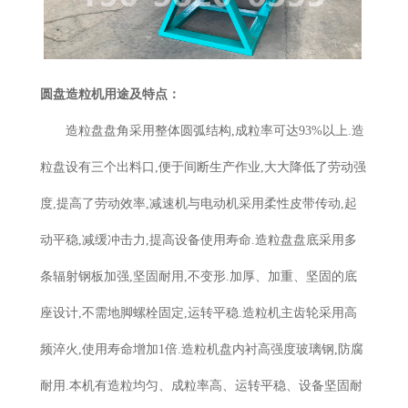
圆盘造粒机用途及特点：
造粒盘盘角采用整体圆弧结构,成粒率可达93%以上.造
粒盘设有三个出料口,便于间断生产作业,大大降低了劳动强
度,提高了劳动效率,减速机与电动机采用柔性皮带传动,起
动平稳,减缓冲击力,提高设备使用寿命.造粒盘盘底采用多
条辐射钢板加强,坚固耐用,不变形.加厚、加重、坚固的底
座设计,不需地脚螺栓固定,运转平稳.造粒机主齿轮采用高
频淬火,使用寿命增加1倍.造粒机盘内衬高强度玻璃钢,防腐
耐用.本机有造粒均匀、成粒率高、运转平稳、设备坚固耐