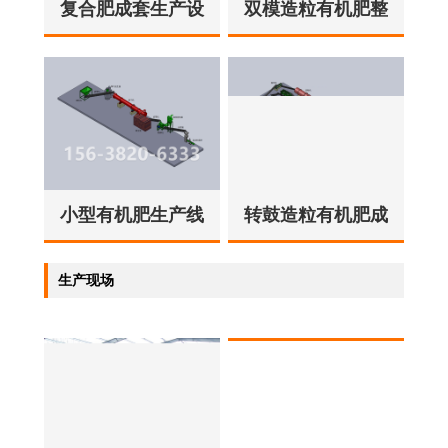
复合肥成套生产设
双模造粒有机肥整
备
套设备
小型有机肥生产线
转鼓造粒有机肥成
套设备
生产现场