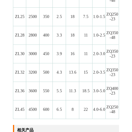
-48
ZQ250
ZL25
2500
350
2.5
18
7.5
1.0-1.5
-23
ZQ350
ZL28
2800
400
3.3
18
11
1.0-2.5
-48
ZQ350
ZL30
3000
450
3.9
16
11
2.0-3.0
-23
ZQ350
ZL32
3200
500
4.3
13.6
15
2.0-3.5
-23
ZQ400
ZL36
3600
550
5.5
11.3
18.5
3.0-5.0
-23
ZQ250
ZL45
4500
600
6.5
8
22
4.0-6.0
-48
相关产品