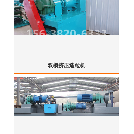
双模挤压造粒机