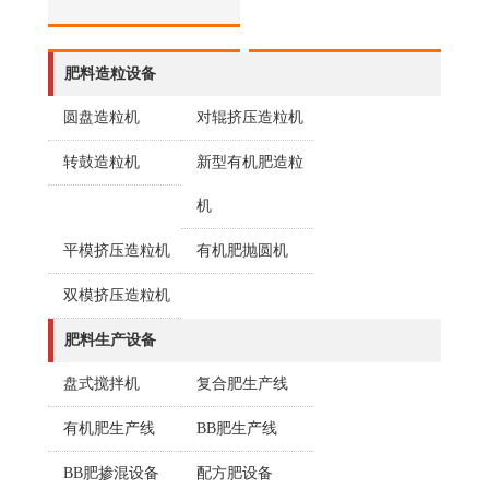
肥料造粒设备
圆盘造粒机
对辊挤压造粒机
转鼓造粒机
新型有机肥造粒
机
平模挤压造粒机
有机肥抛圆机
双模挤压造粒机
肥料生产设备
盘式搅拌机
复合肥生产线
有机肥生产线
BB肥生产线
BB肥掺混设备
配方肥设备