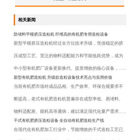
相关新闻
防堵料平模挤压造粒机 纤维高的有机肥专用造粒设备
新型平模挤压造粒机经过全方位技术升级，凭借稳定的挤
压成型工艺、宽泛的物料适配能力和节能低耗优势，成为
中小型有机肥厂设备更新换代、提质增效的核心设备，......
新型有机肥造粒机 升级款造粒设备技术亮点与实用价值
当前有机肥市场对成品品相、生产效率、环保合规要求不
断提高，老式有机肥造粒机普遍存在成型率低、易堵料、
物料适配差、能耗高等通病，难以满足现代化量产需求......
干式有机肥挤压造粒设备 全自动有机肥造粒生产线
在现代化有机肥加工行业中，节能增效的干式造粒工艺已