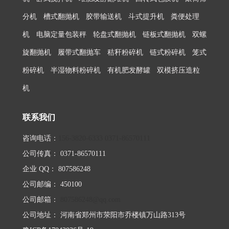
分机
槽式翻抛机
胶带输送机
斗式提升机
粪便处理
机
电脑定量包装秤
轮盘式翻抛机
链板式翻抛机
双螺
旋翻抛机
履带式翻抛车
秸秆粉碎机
链式粉碎机
笼式
粉碎机
半湿物料粉碎机
有机肥发酵罐
双模挤压造粒
机
联系我们
咨询电话：
156-3820-6333
0371-86570111
公司传真： 0371-86570111
企业 QQ： 807586248
公司邮编： 450100
公司邮箱：
807586248@qq.com
公司地址： 河南省郑州市荥阳市乔楼镇万山路313号