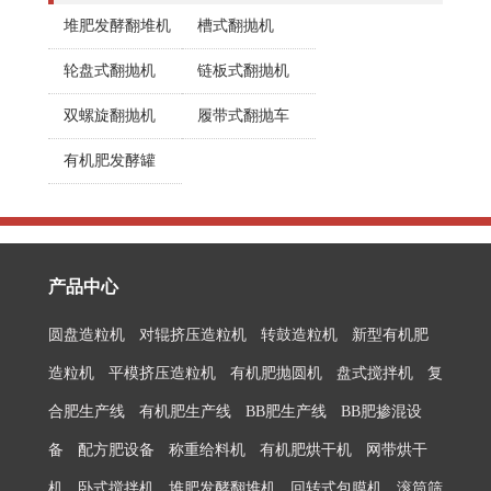
堆肥发酵翻堆机
槽式翻抛机
轮盘式翻抛机
链板式翻抛机
双螺旋翻抛机
履带式翻抛车
有机肥发酵罐
产品中心
圆盘造粒机
对辊挤压造粒机
转鼓造粒机
新型有机肥
造粒机
平模挤压造粒机
有机肥抛圆机
盘式搅拌机
复
合肥生产线
有机肥生产线
BB肥生产线
BB肥掺混设
备
配方肥设备
称重给料机
有机肥烘干机
网带烘干
机
卧式搅拌机
堆肥发酵翻堆机
回转式包膜机
滚筒筛