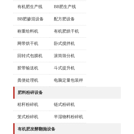
有机肥生产线
BB肥生产线
BB肥掺混设备
配方肥设备
称重给料机
有机肥烘干机
网带烘干机
卧式搅拌机
回转式包膜机
滚筒筛分机
胶带输送机
斗式提升机
粪便处理机
电脑定量包装秤
肥料粉碎设备
秸秆粉碎机
链式粉碎机
笼式粉碎机
半湿物料粉碎机
有机肥发酵翻抛设备