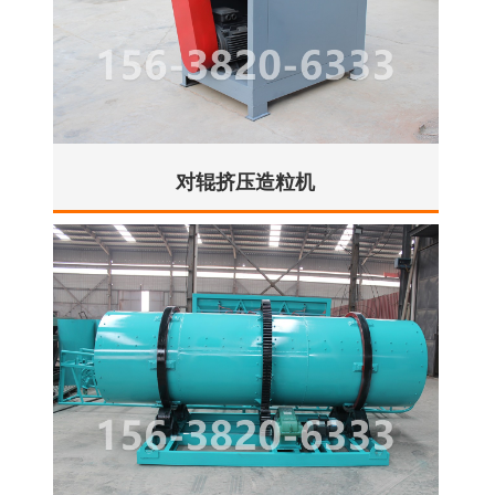
对辊挤压造粒机