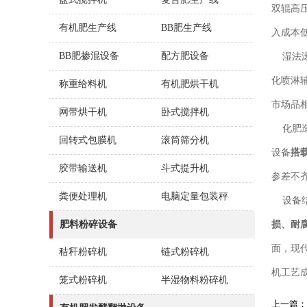
双辊高
有机肥生产线
BB肥生产线
入成本
BB肥掺混设备
配方肥设备
湿法滚
化喷淋
称重给料机
有机肥烘干机
市场品
网带烘干机
卧式搅拌机
化肥造
回转式包膜机
滚筒筛分机
设备
搭
胶带输送机
斗式提升机
参差不
粪便处理机
电脑定量包装秤
设备结
肥料粉碎设备
损、耐
面，现
秸秆粉碎机
链式粉碎机
机工艺
笼式粉碎机
半湿物料粉碎机
上一篇：