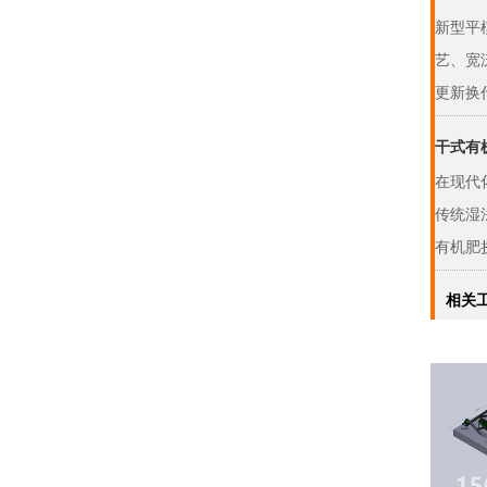
新型平
艺、宽
更新换代
干式有
在现代
传统湿
有机肥挤
相关