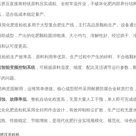
压挤压直接将粉状原料压实成粒。全程常温作业，不破坏化肥内部养分结
低，适合低成本稳定量产。
筒化肥造粒机多用于大型复合肥生产线，主打高品质颗粒生产。设备通过
辅助成型，产出的化肥颗粒圆润饱满、大小均匀、溶解性好。经过烘干、
相和认可度更高。
粒机生产效率高，原料利用率优异。生产过程中产生的碎料、不合格颗粒
载智能变频控制系统
，可根据原料湿度、细度、配比灵活调节运行参数，
齐的问题。
构坚固耐用，运维简单便捷。核心成型部件采用耐磨防腐合金材质打造，
腐蚀、故障率低
。整机自动化程度高，无需大量人工干预，单人即可完成
代化化肥造粒机采用全封闭作业设计，有效抑制粉尘扩散，生产过程无废
成熟、性能稳定、节能增效，是现代化肥行业实现规模化、规范化、绿色
挤压造粒机